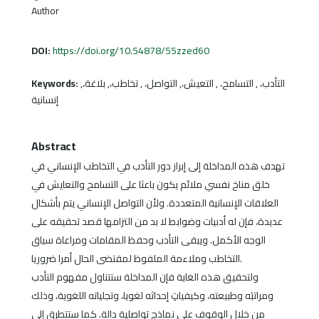
Author
DOI:
https://doi.org/10.54878/55zzed60
Keywords:
التأدب، , التسامح، , التعيش،, التواصل، , تخاطب،, بلاغة،,
إنسانية
Abstract
تهدف هذه المداخلة إلى إبراز دور التأدب في التخاطب الإنساني في
خلق مناخ نفسي ملائم يكون باعثا على التسامح والتعايش في
العلاقات الإنسانية المتعددة. ولأن التواصل الإنساني يتم بأشكال
عديدة، فإن له أدبيات وضوابط لا بد من التزامها قصد تحقيقه على
الوجه الأكمل. ويبقى التأدب وحفظ المقامات ومراعاة سياق
التخاطب وملاءمة الملفوظ لمقتضى الحال أمرا ضروريا.
ولتحقيق هذه الغاية فإن المداخلة ستتناول مفهوم التأدب
ومراتبَه وطبيعته، وكيفياتِ إحداثه لغويا، وتجلياته اللغوية، وذلك
من خلال الوقوف على نماذج تواصلية دالة. كما ستتطرق إلى