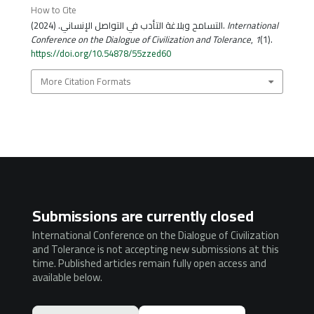
How to Cite
التسامح وبلاغة التأدب في التواصل الإنساني. (2024).
International
Conference on the Dialogue of Civilization and Tolerance
,
1
(1).
https://doi.org/10.54878/55zzed60
More Citation Formats
Submissions are currently closed
International Conference on the Dialogue of Civilization
and Tolerance is not accepting new submissions at this
time. Published articles remain fully open access and
available below.