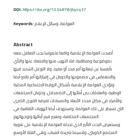
DOI:
https://doi.org/10.54878/jtqcry37
Keywords:
العولمة، وسائل الإعلام
Abstract
أصبحت العولمة الإعلامية واقعا ملموسا يجب التعامل معه
بموضوعية ومنطقية، فلا التهرب منها والابتعاد عنها والنأي
بأنفسنا عن تبعاتها أمر مجد أو مفيد، ولا التوغل الشديد فيها
والانغماس في مضمونها والذوبان في إفرازاتها أمر نافع أيضا.
وتؤدي العولمة الإعلامية بأشكال الروابط الاجتماعية المحلية
الوطنية، والعلاقات بين أبنائها إلى الاضمحلال، وذوبان المجتمعات
والأفراد في مكان محدد الأبعاد والمساحات تفرضه القوى الكبرى
التي تسيطر على تلك العولمة، وتستهدف أيضا الهويات الثقافية في
المجتمعات المختلفة، وتغيير قيم أبنائها وتوجهاتهم.
ويستعرض البحث التأثير الذي تحدثه العولمة الإعلامية على هوية
المجتمع الكويتي، ولاسيما شريحة الشباب، وهي الفئة الأوسع