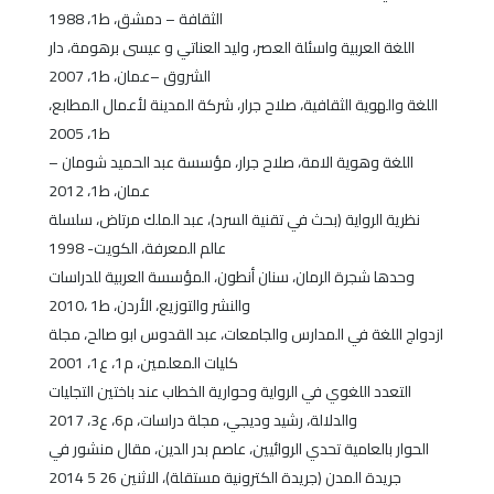
الثقافة – دمشق، ط1، 1988
اللغة العربية واسئلة العصر، وليد العناتي و عيسى برهومة، دار
الشروق –عمان، ط1، 2007
اللغة والهوية الثقافية، صلاح جرار، شركة المدينة لأعمال المطابع،
ط1، 2005
اللغة وهوية الامة، صلاح جرار، مؤسسة عبد الحميد شومان –
عمان، ط1، 2012
نظرية الرواية (بحث في تقنية السرد)، عبد الملك مرتاض، سلسلة
عالم المعرفة، الكويت- 1998
وحدها شجرة الرمان، سنان أنطون، المؤسسة العربية للدراسات
والنشر والتوزيع، الأردن، ط1 ،2010
ازدواج اللغة في المدارس والجامعات، عبد القدوس ابو صالح، مجلة
كليات المعلمين، م1، ع1، 2001
التعدد اللغوي في الرواية وحوارية الخطاب عند باختين التجليات
والدلالة، رشيد وديجي، مجلة دراسات، م6، ع3، 2017
الحوار بالعامية تحدي الروائيين، عاصم بدر الدين، مقال منشور في
جريدة المدن (جريدة الكترونية مستقلة)، الاثنين 26 5 2014