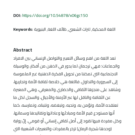
DOI:
https://doi.org/10.54878/x06gc150
اللغة المحكية, لتراث الشعبي, ظائف اللغة, البنيوية
Keywords:
Abstract
تعد اللغة من اهم وسائل التعبير والتواصل الإنساني بين الافراد
والجماعات؛ فهي ترجمان لما يدور في الذهن من أفكار، والوسيلة
الاجتماعية التي تمكننا من تحويل الفكرة الذهنية غير الملموسة
إلى السيرورة والتداول. فاللغة هي خلاصة ثقافة الأمة وتجاربها،
وشاهد على منجزها الثقافي والحضاري والمعرفي، وهي المعبرة
عن الثقافة والناقل لها عبر الأزمنة والأجيال، والسجل لكل ما
تعتقده الأمة، وتؤمن به، وتحبه، وتبغضه، وتتبناه، وتمارسه، كما
أنها مستودع قيم الأمة ومبادئها وعاداتها وتقاليدها وسماتها،
وكل مفردة فيها تقود إلى أصل ثقافي إنساني أو قومي. إنّ رواية
(وحدها شجرة الرمان) تزخر بالمفردات والتعبيرات الشعبية التي