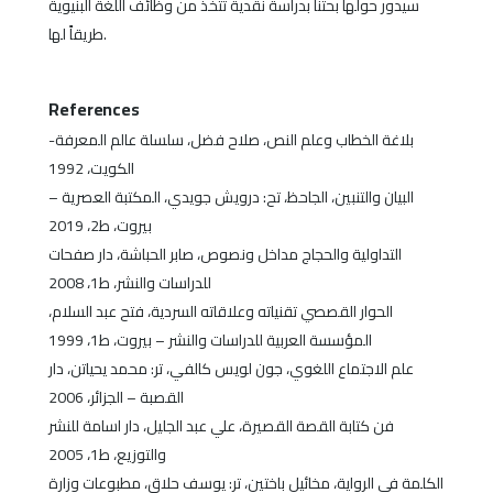
سيدور حولها بحثنا بدراسة نقدية تتخذ من وظائف اللغة البنيوية
طريقاً لها.
References
بلاغة الخطاب وعلم النص، صلاح فضل، سلسلة عالم المعرفة-
الكويت، 1992
البيان والتنبين، الجاحظ، تح: درويش جويدي، المكتبة العصرية –
بيروت، ط2، 2019
التداولية والحجاج مداخل ونصوص، صابر الحباشة، دار صفحات
للدراسات والنشر، ط1، 2008
الحوار القصصي تقنياته وعلاقاته السردية، فتح عبد السلام،
المؤسسة العربية للدراسات والنشر – بيروت، ط1، 1999
علم الاجتماع اللغوي، جون لويس كالفي، تر: محمد يحياتن، دار
القصبة – الجزائر، 2006
فن كتابة القصة القصيرة، علي عبد الجليل، دار اسامة للنشر
والتوزيع، ط1، 2005
الكلمة في الرواية، مخائيل باختين، تر: يوسف حلاق، مطبوعات وزارة