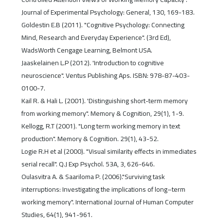
Journal of Experimental Psychology: General, 130, 169-183.
Goldestin E.B (2011). "Cognitive Psychology: Connecting
Mind, Research and Everyday Experience". (3rd Ed),
WadsWorth Cengage Learning, Belmont USA.
Jaaskelainen L.P (2012). 'Introduction to cognitive
neuroscience". Ventus Publishing Aps. ISBN: 978-87-403-
0100-7.
Kail R. & Hali L. (2001). 'Distinguishing short-term memory
from working memory". Memory & Cognition, 29(1), 1-9.
Kellogg, R.T (2001). "Long term working memory in text
production". Memory & Cognition. 29(1), 43-52.
Logie R.H et al (2000). "Visual similarity effects in immediates
serial recall". Q.J Exp Psychol. 53A, 3, 626-646.
Oulasvitra A. & Saariloma P. (2006)."Surviving task
interruptions: Investigating the implications of long–term
working memory". International Journal of Human Computer
Studies, 64(1), 941-961.