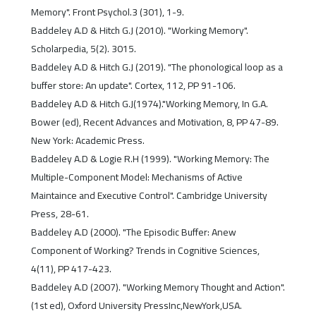
Memory". Front Psychol.3 (301), 1-9.
Baddeley A.D & Hitch G.J (2010). "Working Memory".
Scholarpedia, 5(2). 3015.
Baddeley A.D & Hitch G.J (2019). "The phonological loop as a
buffer store: An update". Cortex, 112, PP 91-106.
Baddeley A.D & Hitch G.J(1974)."Working Memory, In G.A.
Bower (ed), Recent Advances and Motivation, 8, PP 47-89.
New York: Academic Press.
Baddeley A.D & Logie R.H (1999). "Working Memory: The
Multiple-Component Model: Mechanisms of Active
Maintaince and Executive Control". Cambridge University
Press, 28-61.
Baddeley A.D (2000). "The Episodic Buffer: Anew
Component of Working? Trends in Cognitive Sciences,
4(11), PP 417-423.
Baddeley A.D (2007). "Working Memory Thought and Action".
(1st ed), Oxford University PressInc,NewYork,USA.