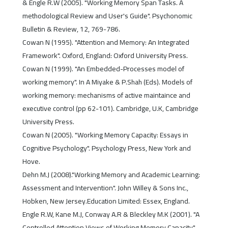
& Engle R.W (2005). "Working Memory Span Tasks. A
methodological Review and User's Guide". Psychonomic
Bulletin & Review, 12, 769-786.
Cowan N (1995). "Attention and Memory: An Integrated
Framework". Oxford, England: Oxford University Press.
Cowan N (1999). "An Embedded-Processes model of
working memory". In A Miyake & P.Shah (Eds). Models of
working memory: mechanisms of active maintaince and
executive control (pp 62-101). Cambridge, U.K, Cambridge
University Press.
Cowan N (2005). "Working Memory Capacity: Essays in
Cognitive Psychology". Psychology Press, New York and
Hove.
Dehn M.J (2008)."Working Memory and Academic Learning:
Assessment and Intervention". John Willey & Sons Inc.,
Hobken, New Jersey.Education Limited: Essex, England.
Engle R.W, Kane M.J, Conway A.R & Bleckley M.K (2001). "A
Controlled Attention Views of Working Memory Capacity".