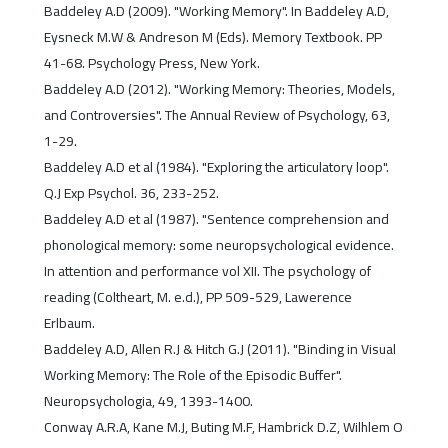
Baddeley A.D (2009). "Working Memory". In Baddeley A.D,
Eysneck M.W & Andreson M (Eds). Memory Textbook. PP
41-68. Psychology Press, New York.
Baddeley A.D (2012). "Working Memory: Theories, Models,
and Controversies". The Annual Review of Psychology, 63,
1-29.
Baddeley A.D et al (1984). "Exploring the articulatory loop".
Q.J Exp Psychol. 36, 233-252.
Baddeley A.D et al (1987). "Sentence comprehension and
phonological memory: some neuropsychological evidence.
In attention and performance vol XII. The psychology of
reading (Coltheart, M. e.d.), PP 509-529, Lawerence
Erlbaum.
Baddeley A.D, Allen R.J & Hitch G.J (2011). "Binding in Visual
Working Memory: The Role of the Episodic Buffer".
Neuropsychologia, 49, 1393-1400.
Conway A.R.A, Kane M.J, Buting M.F, Hambrick D.Z, Wilhlem O