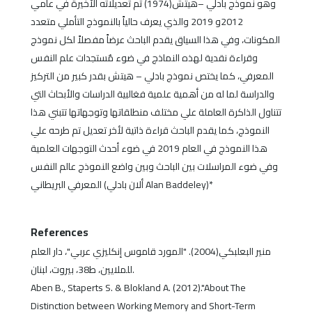
وهو نموذج بادلي –هيتش(1974) ثم تعديلاته الأخيرة في عامي
2012و 2019 والذي يعرف حالياً بالنموذج التأملي متعدد
المكونات، وفي هذا السياق يقدم الباحث عرضاً مفصلاً لكل نموذج
وقراءة نقدية لهذه النماذج في ضوء مٌستجدات علم النفس
المعرفي، كما يختص نموذج بادلي – هيتش بقدر كبير من التركيز
والدراسة لما له من أهمية علمية فغالبية الدراسات والأبحاث التي
تتناول الذاكرة العاملة علي مختلف منطلقاتها وتوجهاتها تتبني هذا
النموذج، كما يقدم الباحث قراءة ذاتية لأخر تعديل تم طرحه علي
هذا النموذج في العام 2019 في ضوء أحدث التوجهات العلمية
وفي ضوء المراسلات بين الباحث وبين واضع النموذج عالم النفس
المعرفي البريطاني (ألان بادلي Alan Baddeley)*
References
منير البعلبكي(2004). "المورد قاموس إنكليزي عربي"، دار العلم
للملايين، ط38، بيروت، لبنان.
Aben B., Staperts S. & Blokland A. (2012)."About The
Distinction between Working Memory and Short-Term