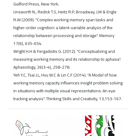
Guilford Press, New York.
Unsworth N., Redick T.S, Heitz R.P, Broadway, J.M & Engle
R.W (2009). "Complex working memory span tasks and
higher-order cognition: a latent-variable analysis of the
relationship between processing and storage". Memory
17(6), 635-654.
Wright H.H & Fergadiotis G. (2012). "Conceptualizing and
measuring working memory and its relationship to aphasia".
Aphasiology, 26(3-4), 258-278.
Yeh Y.C, Tsai J.L, Hsu W.C & Lin C.F (2014). "A Model of how
working memory capacity influences insight problem solving
in situations with multiple visual representations: An eye
tracking analysis". Thinking Skills and Creativity, 13,153-167.