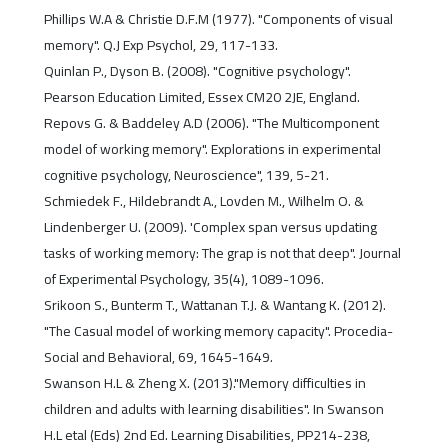
Phillips W.A & Christie D.F.M (1977). "Components of visual
memory". Q.J Exp Psychol, 29, 117-133.
Quinlan P., Dyson B. (2008). "Cognitive psychology".
Pearson Education Limited, Essex CM20 2JE, England.
Repovs G. & Baddeley A.D (2006). "The Multicomponent
model of working memory". Explorations in experimental
cognitive psychology, Neuroscience", 139, 5-21.
Schmiedek F., Hildebrandt A., Lovden M., Wilhelm O. &
Lindenberger U. (2009). 'Complex span versus updating
tasks of working memory: The grap is not that deep". Journal
of Experimental Psychology, 35(4), 1089-1096.
Srikoon S., Bunterm T., Wattanan T.J. & Wantang K. (2012).
"The Casual model of working memory capacity". Procedia-
Social and Behavioral, 69, 1645-1649.
Swanson H.L & Zheng X. (2013)."Memory difficulties in
children and adults with learning disabilities". In Swanson
H.L etal (Eds) 2nd Ed. Learning Disabilities, PP214-238,