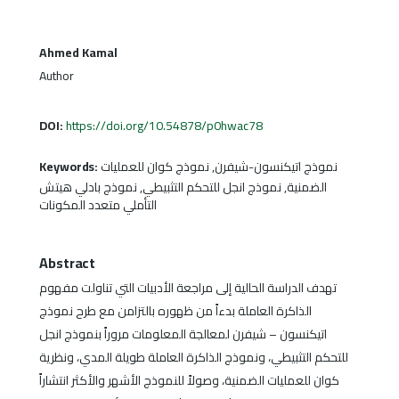
Ahmed Kamal
Author
DOI:
https://doi.org/10.54878/p0hwac78
Keywords:
نموذج اتيكنسون-شيفرن, نموذج كوان للعمليات
الضمنية, نموذج انجل للتحكم التثبيطي, نموذج بادلي هيتش
التأملي متعدد المكونات
Abstract
تهدف الدراسة الحالية إلى مراجعة الأدبيات التي تناولت مفهوم
الذاكرة العاملة بدءاً من ظهوره بالتزامن مع طرح نموذج
اتيكنسون – شيفرن لمعالجة المعلومات مروراً بنموذج انجل
للتحكم التثبيطي، ونموذج الذاكرة العاملة طويلة المدي، ونظرية
كوان للعمليات الضمنية، وصولاً للنموذج الأشهر والأكثر انتشاراً